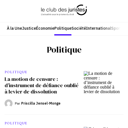
Aller
au
contenu
À la Une
Justice
Économie
Politique
Société
International
Sport
Cul
Politique
POLITIQUE
La motion de censure :
d’instrument de défiance oublié
à levier de dissolution
Par
Priscilla Jensel-Monge
POLITIQUE