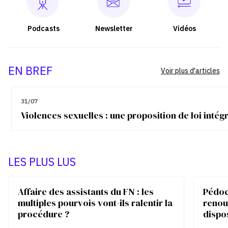
Podcasts
Newsletter
Vidéos
EN BREF
Voir plus d'articles
31/07
Violences sexuelles : une proposition de loi inté
LES PLUS LUS
Affaire des assistants du FN : les
Pédocr
multiples pourvois vont-ils ralentir la
renou
procédure ?
dispo