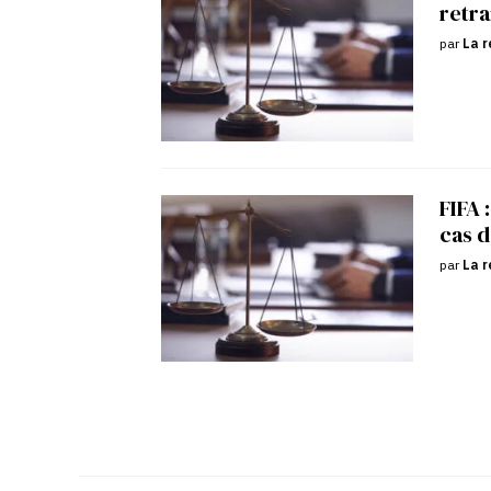
retra
par
La r
FIFA 
cas d
par
La r