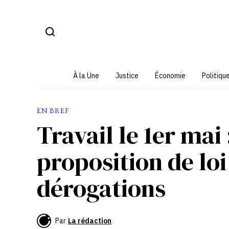
Aller
au
contenu
À la Une
Justice
Économie
Politiqu
EN BREF
Travail le 1er mai
proposition de loi
dérogations
Par
La rédaction