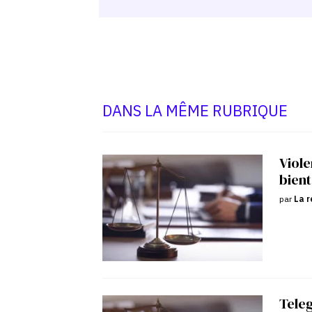
DANS LA MÊME RUBRIQUE
Viole
bient
par
La r
Tele