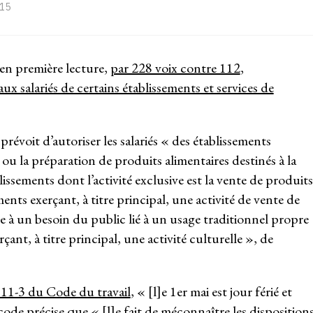
:15
é en première lecture,
par 228 voix contre 112
,
ux salariés de certains établissements et services de
révoit d’autoriser les salariés « des établissements
on ou la préparation de produits alimentaires destinés à la
sements dont l’activité exclusive est la vente de produits
ments exerçant, à titre principal, une activité de vente de
e à un besoin du public lié à un usage traditionnel propre
çant, à titre principal, une activité culturelle », de
3111-3 du Code du travail
, « [l]e 1er mai est jour férié et
 code
précise que « [l]e fait de méconnaître les disposition