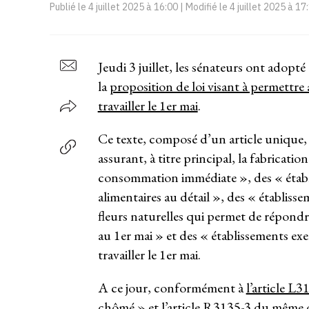
Publié le
4 juillet 2025 à 16:00
| Modifié le
4 juillet 2025 à 17
Jeudi 3 juillet, les sénateurs ont adopt
la
proposition de loi visant à permettre a
travailler le 1er mai
.
Ce texte, composé d’un article unique, p
assurant, à titre principal, la fabricati
consommation immédiate », des « établis
alimentaires au détail », des « établisse
fleurs naturelles qui permet de répondr
au 1er mai » et des « établissements exer
travailler le 1er mai.
A ce jour, conformément à
l’article L
chômé » et
l’article R3135-3 du même