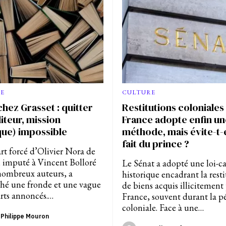
E
CULTURE
chez Grasset : quitter
Restitutions coloniales :
iteur, mission
France adopte enfin un
ue) impossible
méthode, mais évite-t-e
fait du prince ?
rt forcé d’Olivier Nora de
, imputé à Vincent Bolloré
Le Sénat a adopté une loi-c
nombreux auteurs, a
historique encadrant la rest
hé une fronde et une vague
de biens acquis illicitement 
rts annoncés.…
France, souvent durant la p
coloniale. Face à une…
Philippe Mouron