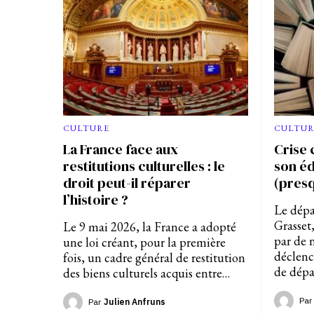
CULTUR
CULTURE
Crise 
La France face aux
son éd
restitutions culturelles : le
(presq
droit peut-il réparer
l’histoire ?
Le dépa
Grasset
Le 9 mai 2026, la France a adopté
par de 
une loi créant, pour la première
déclenc
fois, un cadre général de restitution
de dépa
des biens culturels acquis entre…
Par
Par
Julien Anfruns