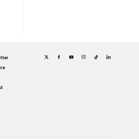
tter
ire
st