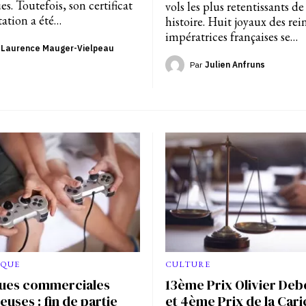
s. Toutefois, son certificat
vols les plus retentissants de
tation a été…
histoire. Huit joyaux des rei
impératrices françaises se…
Laurence Mauger-Vielpeau
Par
Julien Anfruns
QUE
CULTURE
ques commerciales
13ème Prix Olivier De
uses : fin de partie
et 4ème Prix de la Car