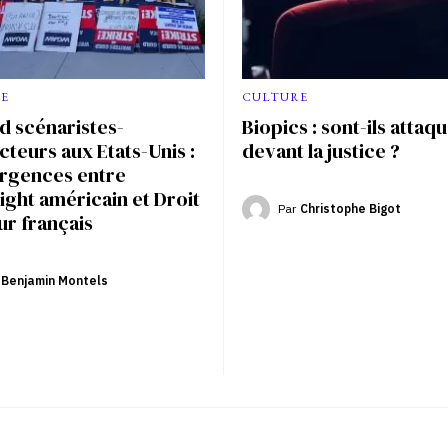
E
CULTURE
 scénaristes-
Biopics : sont-ils attaq
teurs aux Etats-Unis :
devant la justice ?
rgences entre
ght américain et Droit
Par
Christophe Bigot
ur français
Benjamin Montels