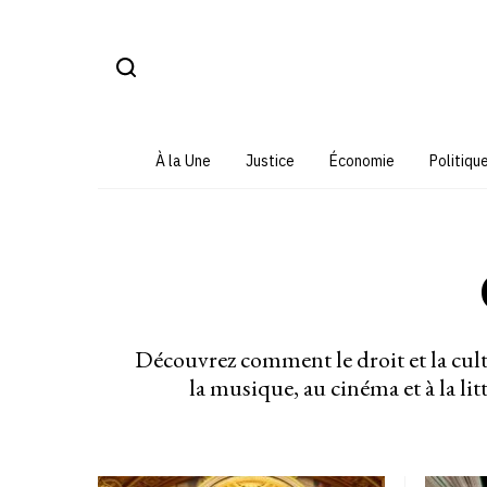
Aller
au
contenu
À la Une
Justice
Économie
Politiqu
Découvrez comment le droit et la cultur
la musique, au cinéma et à la lit