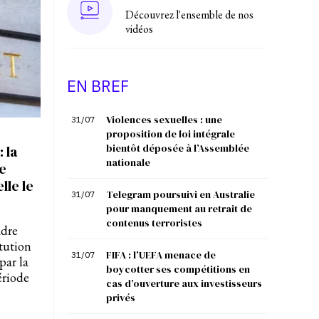
Découvrez l'ensemble de nos
vidéos
EN BREF
Violences sexuelles : une
31/07
proposition de loi intégrale
bientôt déposée à l’Assemblée
 la
nationale
e
lle le
Telegram poursuivi en Australie
31/07
pour manquement au retrait de
contenus terroristes
adre
itution
FIFA : l’UEFA menace de
31/07
par la
boycotter ses compétitions en
ériode
cas d’ouverture aux investisseurs
privés