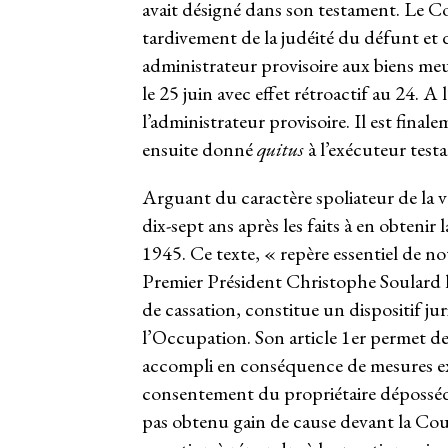
avait désigné dans son testament. Le Co
tardivement de la judéité du défunt et 
administrateur provisoire aux biens meu
le 25 juin avec effet rétroactif au 24. A l
l’administrateur provisoire. Il est final
ensuite donné
quitus
à l’exécuteur test
Arguant du caractère spoliateur de la ve
dix-sept ans après les faits à en obtenir
1945. Ce texte, « repère essentiel de no
Premier Président Christophe Soulard l
de cassation, constitue un dispositif ju
l’Occupation. Son article 1
er
permet de 
accompli en conséquence de mesures ex
consentement du propriétaire dépossédé
pas obtenu gain de cause devant la Cou