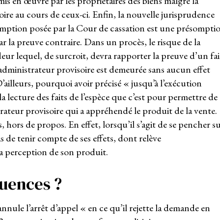
 mis en œuvre par les propriétaires des biens malgré la
re au cours de ceux-ci. Enfin, la nouvelle jurisprudence
ésomption posée par la Cour de cassation est une présompti
 la preuve contraire. Dans un procès, le risque de la
eur lequel, de surcroit, devra rapporter la preuve d’un fai
’administrateur provisoire est demeurée sans aucun effet
’ailleurs, pourquoi avoir précisé « jusqu’à l’exécution
 lecture des faits de l’espèce que c’est pour permettre de
rateur provisoire qui a appréhendé le produit de la vente.
, hors de propos. En effet, lorsqu’il s’agit de se pencher s
as de tenir compte de ses effets, dont relève
a perception de son produit.
uences ?
annule l’arrêt d’appel « en ce qu’il rejette la demande en