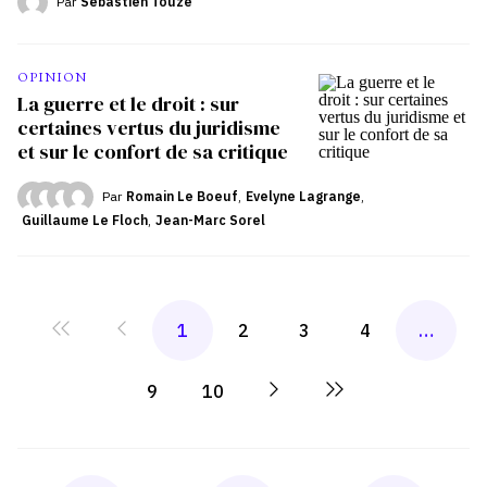
Par
Sébastien Touzé
OPINION
La guerre et le droit : sur
certaines vertus du juridisme
et sur le confort de sa critique
Par
Romain Le Boeuf
,
Evelyne Lagrange
,
Guillaume Le Floch
,
Jean-Marc Sorel
1
2
3
4
…
9
10