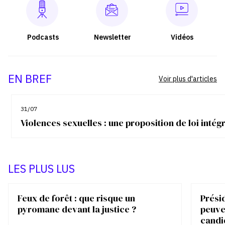
Podcasts
Newsletter
Vidéos
EN BREF
Voir plus d'articles
31/07
Violences sexuelles : une proposition de loi inté
LES PLUS LUS
Feux de forêt : que risque un
Présid
pyromane devant la justice ?
peuve
candi