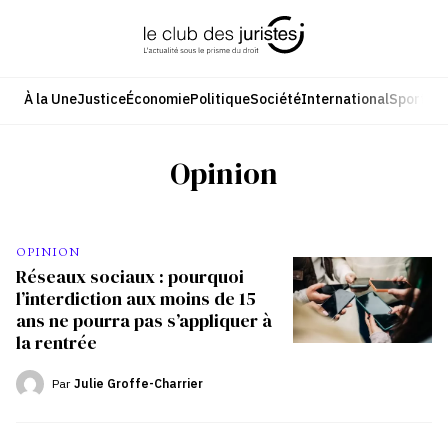
Aller
au
contenu
À la Une
Justice
Économie
Politique
Société
International
Sport
Cul
Opinion
OPINION
Réseaux sociaux : pourquoi
l’interdiction aux moins de 15
ans ne pourra pas s’appliquer à
la rentrée
Par
Julie Groffe-Charrier