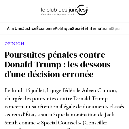
Aller
au
contenu
À la Une
Justice
Économie
Politique
Société
International
Sport
Cul
OPINION
Poursuites pénales contre
Donald Trump : les dessous
d’une décision erronée
Le lundi 15 juillet, la juge fédérale Aileen Cannon,
chargée des poursuites contre Donald Trump
concernant sa rétention illégale de documents classés
secrets d'État, a statué que la nomination de Jack
Smith comme « Special Counsel » (Conseiller