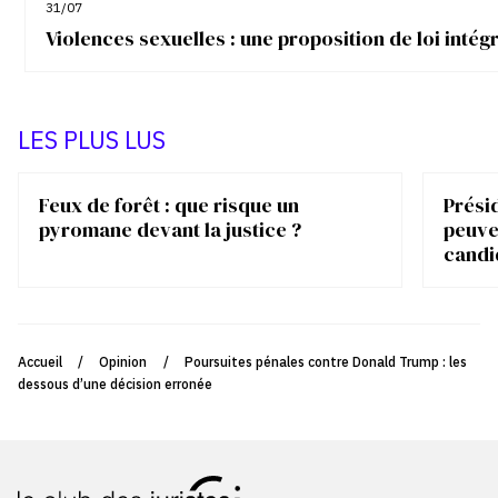
31/07
Violences sexuelles : une proposition de loi inté
LES PLUS LUS
Feux de forêt : que risque un
Présid
pyromane devant la justice ?
peuve
candi
Accueil
/
Opinion
/
Poursuites pénales contre Donald Trump : les
dessous d’une décision erronée