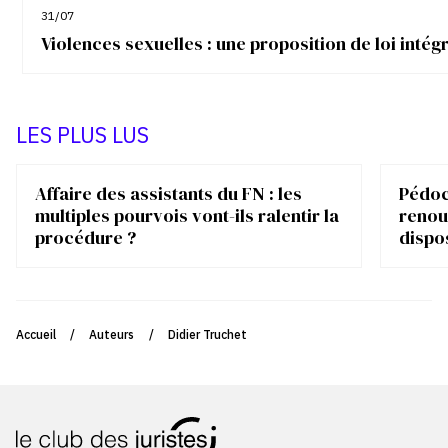
31/07
Violences sexuelles : une proposition de loi inté
LES PLUS LUS
Affaire des assistants du FN : les
Pédocr
multiples pourvois vont-ils ralentir la
renou
procédure ?
dispo
Accueil
/
Auteurs
/
Didier Truchet