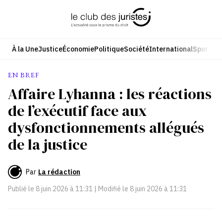
Aller
au
contenu
À la Une
Justice
Économie
Politique
Société
International
Sport
Cul
EN BREF
Affaire Lyhanna : les réactions
de l’exécutif face aux
dysfonctionnements allégués
de la justice
Par
La rédaction
Publié le
8 juin 2026 à 11:31
| Modifié le
8 juin 2026 à 11:31