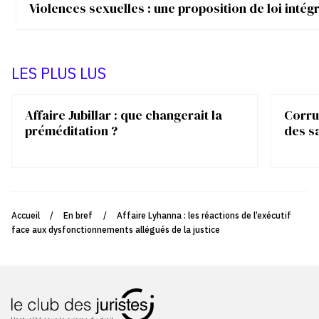
Violences sexuelles : une proposition de loi inté
LES PLUS LUS
Affaire Jubillar : que changerait la
Corrup
préméditation ?
des s
Accueil
/
En bref
/
Affaire Lyhanna : les réactions de l’exécutif
face aux dysfonctionnements allégués de la justice