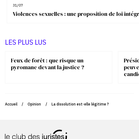
31/07
Violences sexuelles : une proposition de loi inté
LES PLUS LUS
Feux de forêt : que risque un
Présid
pyromane devant la justice ?
peuve
candi
Accueil
/
Opinion
/
La dissolution est-elle légitime ?