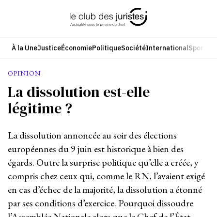
Aller
au
contenu
À la Une
Justice
Économie
Politique
Société
International
Sport
Cul
OPINION
La dissolution est-elle
légitime ?
La dissolution annoncée au soir des élections
européennes du 9 juin est historique à bien des
égards. Outre la surprise politique qu’elle a créée, y
compris chez ceux qui, comme le RN, l’avaient exigé
en cas d’échec de la majorité, la dissolution a étonné
par ses conditions d’exercice. Pourquoi dissoudre
l’Assemblée Nationale alors que le Chef de l’État