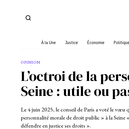
Aller
au
contenu
À la Une
Justice
Économie
Politiqu
OPINION
L’octroi de la per
Seine : utile ou pa
Le 4 juin 2025, le conseil de Paris a voté le vœu
personnalité morale de droit public » à la Sein
défendre en justice ses droits ».