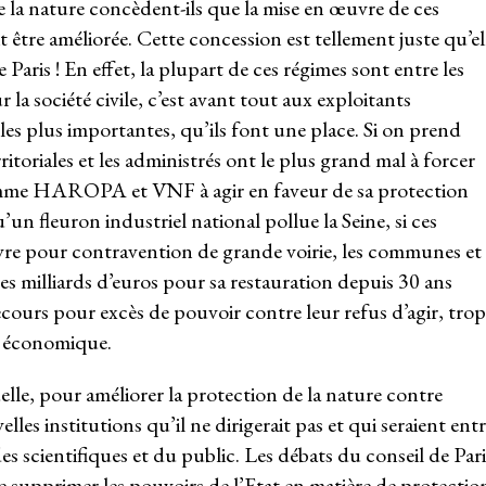
 la nature concèdent-ils que la mise en œuvre de ces
être améliorée. Cette concession est tellement juste qu’el
 de Paris ! En effet, la plupart de ces régimes sont entre les
 la société civile, c’est avant tout aux exploitants
les plus importantes, qu’ils font une place. Si on prend
erritoriales et les administrés ont le plus grand mal à forcer
comme HAROPA et VNF à agir en faveur de sa protection
’un fleuron industriel national pollue la Seine, si ces
ivre pour contravention de grande voirie, les communes et
es milliards d’euros pour sa restauration depuis 30 ans
cours pour excès de pouvoir contre leur refus d’agir, trop
al économique.
quelle, pour améliorer la protection de la nature contre
elles institutions qu’il ne dirigerait pas et qui seraient ent
 des scientifiques et du public. Les débats du conseil de Pari
de supprimer les pouvoirs de l’Etat en matière de protectio