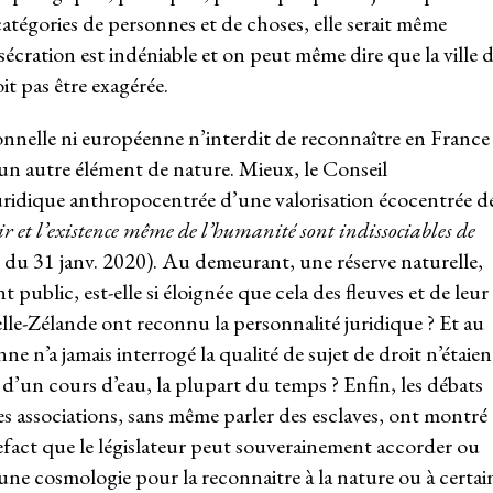
s catégories de personnes et de choses, elle serait même
cration est indéniable et on peut même dire que la ville 
oit pas être exagérée.
onnelle ni européenne n’interdit de reconnaître en France
à un autre élément de nature. Mieux, le Conseil
uridique anthropocentrée d’une valorisation écocentrée d
ir et l’existence même de l’humanité sont indissociables de
u 31 janv. 2020). Au demeurant, une réserve naturelle,
 public, est-elle si éloignée que cela des fleuves et de leur
lle-Zélande ont reconnu la personnalité juridique ? Et au
’a jamais interrogé la qualité de sujet de droit n’étaien
r d’un cours d’eau, la plupart du temps ? Enfin, les débats
les associations, sans même parler des esclaves, ont montré
tefact que le législateur peut souverainement accorder ou
 une cosmologie pour la reconnaitre à la nature ou à certai