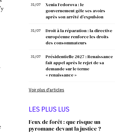
Xenia Fedorova : le
31/07
’y
gouvernement gèle ses avoirs
après son arrêté d’expulsion
Droit à la réparation : la directive
31/07
européenne renforce les droits
des consommateurs
Présidentielle 2027 : Renaissance
31/07
fait appel après le rejet de sa
a
demande sur le terme
« renaissance »
Voir plus d'articles
LES PLUS LUS
Feux de forêt : que risque un
e
pyromane devant la justice ?