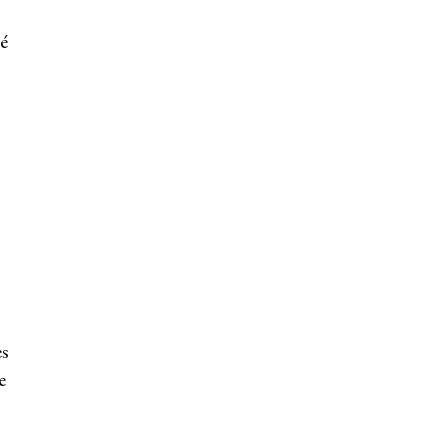
é
es
e