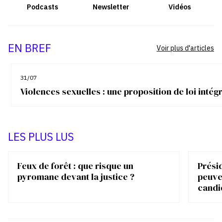
Podcasts
Newsletter
Vidéos
EN BREF
Voir plus d'articles
31/07
Violences sexuelles : une proposition de loi inté
LES PLUS LUS
Feux de forêt : que risque un
Présid
pyromane devant la justice ?
peuve
candi