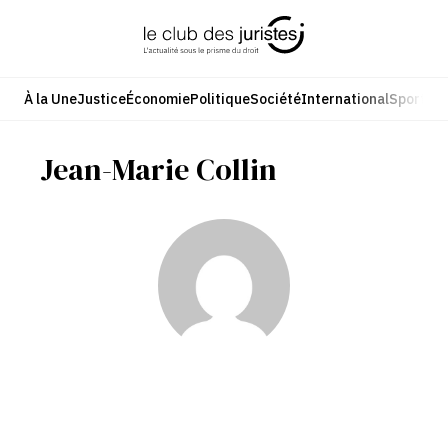
Aller
au
contenu
À la Une
Justice
Économie
Politique
Société
International
Sport
Cul
Jean-Marie Collin