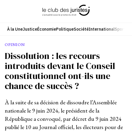
Aller
au
contenu
À la Une
Justice
Économie
Politique
Société
International
Sport
Cul
OPINION
Dissolution : les recours
introduits devant le Conseil
constitutionnel ont-ils une
chance de succès ?
À la suite de sa décision de dissoudre l’Assemblée
nationale le 9 juin 2024, le président de la
République a convoqué, par décret du 9 juin 2024
publié le 10 au Journal officiel, les électeurs pour de