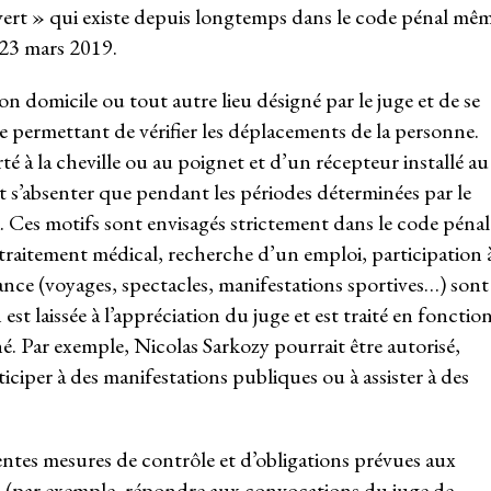
ouvert » qui existe depuis longtemps dans le code pénal mê
u 23 mars 2019.
 son domicile ou tout autre lieu désigné par le juge et de se
ce permettant de vérifier les déplacements de la personne.
é à la cheville ou au poignet et d’un récepteur installé au
 s’absenter que pendant les périodes déterminées par le
i. Ces motifs sont envisagés strictement dans le code pénal 
 traitement médical, recherche d’un emploi, participation 
nance (voyages, spectacles, manifestations sportives…) sont
est laissée à l’appréciation du juge et est traité en fonctio
. Par exemple, Nicolas Sarkozy pourrait être autorisé,
ticiper à des manifestations publiques ou à assister à des
entes mesures de contrôle et d’obligations prévues aux
l (par exemple, répondre aux convocations du juge de