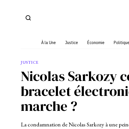
Aller
au
contenu
À la Une
Justice
Économie
Politiqu
JUSTICE
Nicolas Sarkozy 
bracelet électron
marche ?
La condamnation de Nicolas Sarkozy à une peine