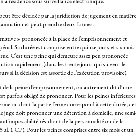
ion à résidence sous surveillance électronique.
peut être décidée par la juridiction de jugement en matièr
ndamnation et peut prendre deux formes.
ternative » prononcée à la place de l’emprisonnement et
pénal. Sa durée est comprise entre quinze jours et six mois
rue. C’est une peine qui demeure assez peu prononcée
ution rapidement (dans les trente jours qui suivent le
rs si la décision est assortie de l’exécution provisoire).
t de la peine d’emprisonnement, ou autrement dit d’une
st parfois obligé de prononcer. Pour les peines inférieures
erme ou dont la partie ferme correspond à cette durée, ce
: le juge doit prononcer une détention à domicile, une semi
auf impossibilité résultant de la personnalité ou de la
 al. 1 CP). Pour les peines comprises entre six mois et un