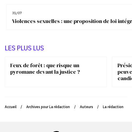
31/07
Violences sexuelles : une proposition de loi inté
LES PLUS LUS
Feux de forêt : que risque un
Présid
pyromane devant la justice ?
peuve
candi
Accueil
/
Archives pour La rédaction
/
Auteurs
/
La rédaction