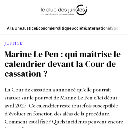
Aller
au
contenu
À la Une
Justice
Économie
Politique
Société
International
Sport
Cul
JUSTICE
Marine Le Pen : qui maîtrise le
calendrier devant la Cour de
cassation ?
La Cour de cassation a annoncé qu'elle pourrait
statuer sur le pourvoi de Marine Le Pen d'ici début
avril 2027. Ce calendrier reste toutefois susceptible
d'évoluer en fonction des aléas de la procédure.
Comment est-il fixé ? Quels incidents peuvent encore