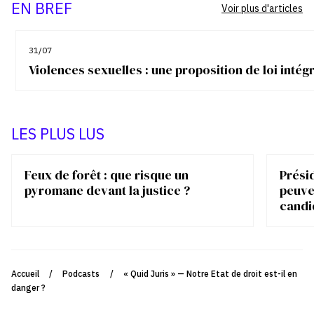
EN BREF
Voir plus d'articles
31/07
Violences sexuelles : une proposition de loi inté
LES PLUS LUS
Feux de forêt : que risque un
Présid
pyromane devant la justice ?
peuve
candi
Accueil
/
Podcasts
/
« Quid Juris » — Notre Etat de droit est-il en
danger ?