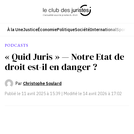
Aller
au
contenu
À la Une
Justice
Économie
Politique
Société
International
Sport
Cul
PODCASTS
« Quid Juris » — Notre Etat de
droit est-il en danger ?
Par
Christophe Soulard
Publié le
11 avril 2025 à 15:39
| Modifié le
14 avril 2026 à 17:02