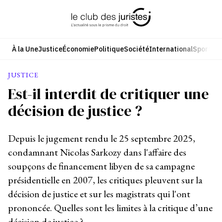
Aller
au
contenu
À la Une
Justice
Économie
Politique
Société
International
Sport
Cul
JUSTICE
Est-il interdit de critiquer une
décision de justice ?
Depuis le jugement rendu le 25 septembre 2025,
condamnant Nicolas Sarkozy dans l'affaire des
soupçons de financement libyen de sa campagne
présidentielle en 2007, les critiques pleuvent sur la
décision de justice et sur les magistrats qui l'ont
prononcée. Quelles sont les limites à la critique d’une
décision de justice ?