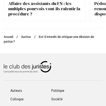
Affaire des assistants du FN : les
Pédocr
multiples pourvois vont-ils ralentir la
renou
procédure ?
dispo
Accueil
/
Justice
/
Est-il interdit de critiquer une décision de
justice ?
Auteurs
Politique
Colloque
Société