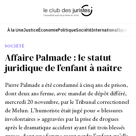
Aller
au
contenu
À la Une
Justice
Économie
Politique
Société
International
Sport
Cul
SOCIÉTÉ
Affaire Palmade : le statut
juridique de l’enfant à naître
Pierre Palmade a été condamné à cinq ans de prison,
dont deux ans ferme, avec mandat de dépôt différé,
mercredi 20 novembre, par le Tribunal correctionnel
de Melun. L’humoriste était jugé pour « blessures
involontaires » aggravées par la prise de drogues
après le dramatique accident ayant fait trois blessés
graves, dont une femme ayant perdu l’enfant qu’elle