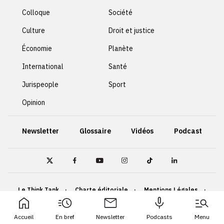
Colloque
Société
Culture
Droit et justice
Économie
Planète
International
Santé
Jurispeople
Sport
Opinion
Newsletter
Glossaire
Vidéos
Podcast
Le Think Tank
Charte éditoriale
Mentions Légales
Politique de confidentialité
Cookies
Accueil
En bref
Newsletter
Podcasts
Menu
Accessibilité : non conforme
Plan du site