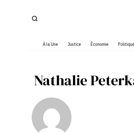
Aller
au
contenu
À la Une
Justice
Économie
Politiqu
Nathalie Peterk