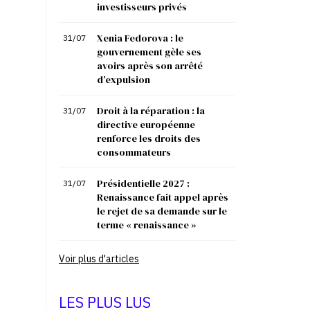
investisseurs privés
Xenia Fedorova : le
31/07
gouvernement gèle ses
avoirs après son arrêté
d’expulsion
Droit à la réparation : la
31/07
directive européenne
renforce les droits des
consommateurs
Présidentielle 2027 :
31/07
Renaissance fait appel après
le rejet de sa demande sur le
terme « renaissance »
Voir plus d'articles
LES PLUS LUS