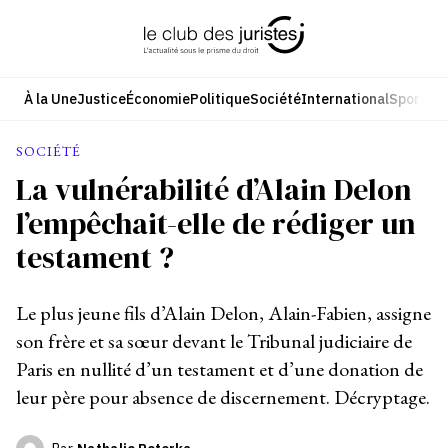
Aller
au
contenu
À la Une
Justice
Économie
Politique
Société
International
Sport
Cul
SOCIÉTÉ
La vulnérabilité d’Alain Delon
l’empêchait-elle de rédiger un
testament ?
Le plus jeune fils d’Alain Delon, Alain-Fabien, assigne
son frère et sa sœur devant le Tribunal judiciaire de
Paris en nullité d’un testament et d’une donation de
leur père pour absence de discernement. Décryptage.