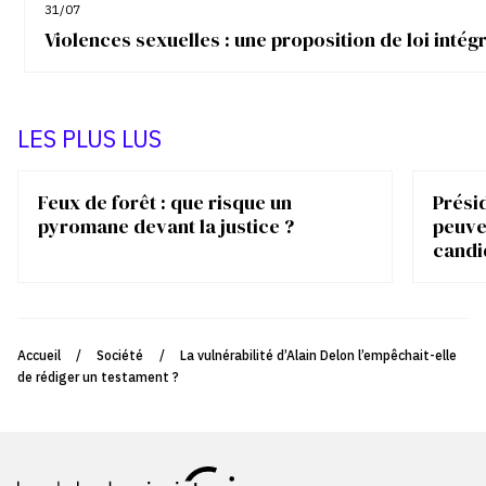
31/07
Violences sexuelles : une proposition de loi inté
LES PLUS LUS
Feux de forêt : que risque un
Présid
pyromane devant la justice ?
peuve
candi
Accueil
/
Société
/
La vulnérabilité d’Alain Delon l’empêchait-elle
de rédiger un testament ?