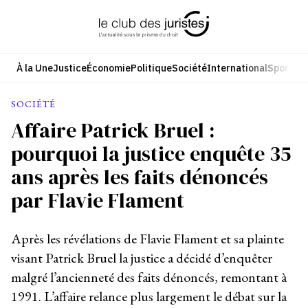
Aller
au
contenu
À la Une
Justice
Économie
Politique
Société
International
Sport
Cul
SOCIÉTÉ
Affaire Patrick Bruel :
pourquoi la justice enquête 35
ans après les faits dénoncés
par Flavie Flament
Après les révélations de Flavie Flament et sa plainte
visant Patrick Bruel la justice a décidé d’enquêter
malgré l’ancienneté des faits dénoncés, remontant à
1991. L’affaire relance plus largement le débat sur la