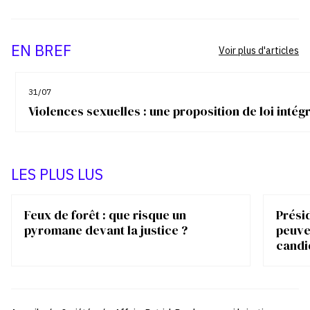
EN BREF
Voir plus d'articles
31/07
Violences sexuelles : une proposition de loi inté
LES PLUS LUS
Feux de forêt : que risque un
Présid
pyromane devant la justice ?
peuve
candi