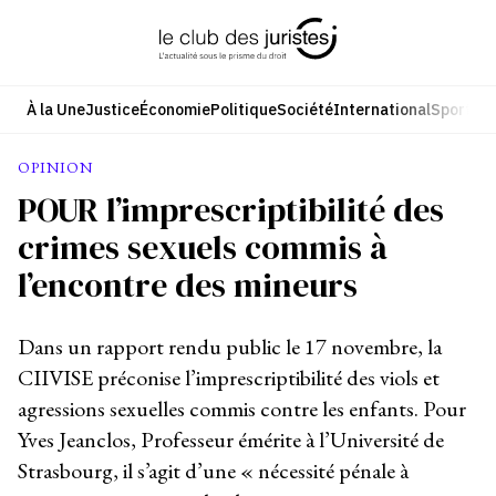
Aller
au
contenu
À la Une
Justice
Économie
Politique
Société
International
Sport
Cul
OPINION
POUR l’imprescriptibilité des
crimes sexuels commis à
l’encontre des mineurs
Dans un rapport rendu public le 17 novembre, la
CIIVISE préconise l’imprescriptibilité des viols et
agressions sexuelles commis contre les enfants. Pour
Yves Jeanclos, Professeur émérite à l’Université de
Strasbourg, il s’agit d’une « nécessité pénale à