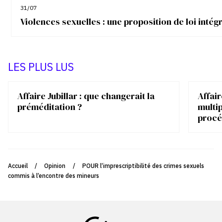
31/07
Violences sexuelles : une proposition de loi inté
LES PLUS LUS
Affaire Jubillar : que changerait la
Affair
préméditation ?
multip
procé
Accueil
/
Opinion
/
POUR l’imprescriptibilité des crimes sexuels
commis à l’encontre des mineurs