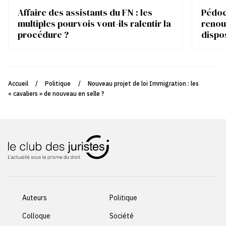
Affaire des assistants du FN : les
Pédocr
multiples pourvois vont-ils ralentir la
renou
procédure ?
dispo
Accueil
/
Politique
/
Nouveau projet de loi Immigration : les
« cavaliers » de nouveau en selle ?
Auteurs
Politique
Colloque
Société