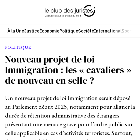
Aller
au
contenu
À la Une
Justice
Économie
Politique
Société
International
Sport
Cul
POLITIQUE
Nouveau projet de loi
Immigration : les « cavaliers »
de nouveau en selle ?
Un nouveau projet de loi Immigration serait déposé
au Parlement début 2025, notamment pour aligner la
durée de rétention administrative des étrangers
présentant une menace grave pour l’ordre public sur
celle applicable en cas d’activités terroristes. Surtout,