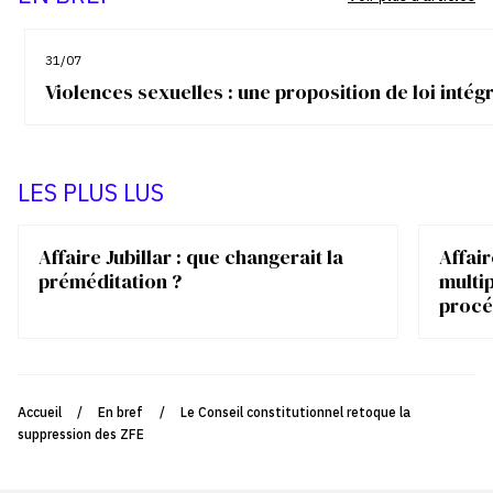
31/07
Violences sexuelles : une proposition de loi inté
LES PLUS LUS
Affaire Jubillar : que changerait la
Affair
préméditation ?
multip
procé
Accueil
/
En bref
/
Le Conseil constitutionnel retoque la
suppression des ZFE