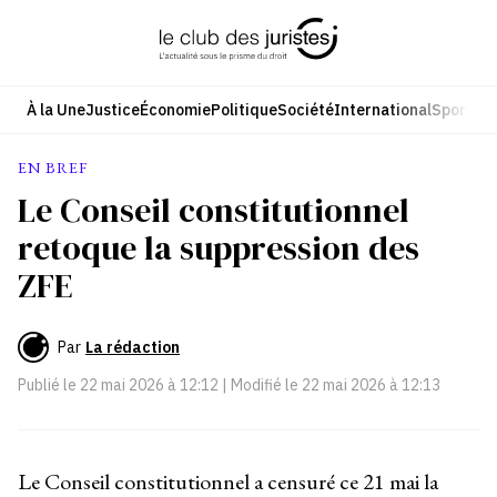
Aller
au
contenu
À la Une
Justice
Économie
Politique
Société
International
Sport
Cul
EN BREF
Le Conseil constitutionnel
retoque la suppression des
ZFE
Par
La rédaction
Publié le
22 mai 2026 à 12:12
| Modifié le
22 mai 2026 à 12:13
Le Conseil constitutionnel a censuré ce 21 mai la