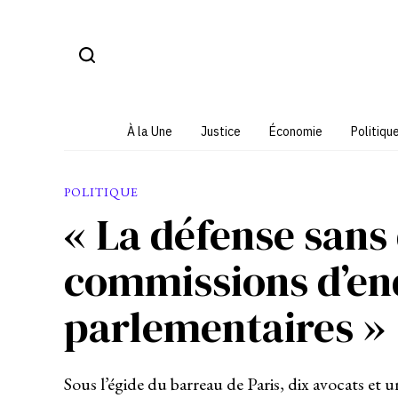
Aller
au
contenu
À la Une
Justice
Économie
Politiqu
POLITIQUE
« La défense sans 
commissions d’en
parlementaires »
Sous l’égide du barreau de Paris, dix avocats et un