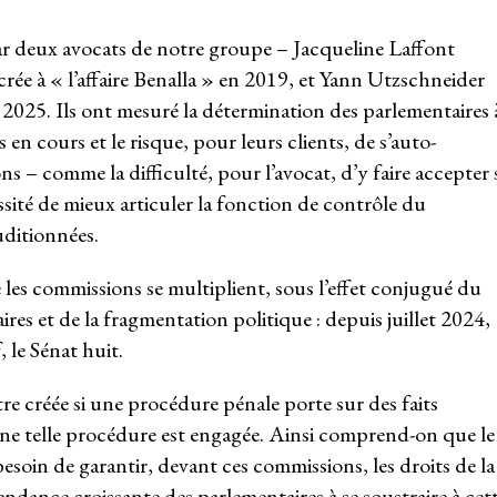
r deux avocats de notre groupe – Jacqueline Laffont
rée à « l’affaire Benalla » en 2019, et Yann Utzschneider
n 2025. Ils ont mesuré la détermination des parlementaires 
 en cours et le risque, pour leurs clients, de s’auto-
s – comme la difficulté, pour l’avocat, d’y faire accepter 
ssité de mieux articuler la fonction de contrôle du
uditionnées.
les commissions se multiplient, sous l’effet conjugué du
ires et de la fragmentation politique : depuis juillet 2024,
 le Sénat huit.
e créée si une procédure pénale porte sur des faits
une telle procédure est engagée. Ainsi comprend-on que le
 besoin de garantir, devant ces commissions, les droits de la
tendance croissante des parlementaires à se soustraire à cet