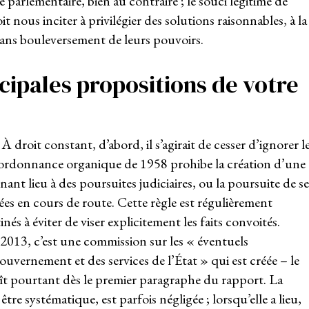
le parlementaire, bien au contraire ; le souci légitime de
 nous inciter à privilégier des solutions raisonnables, à la
ans bouleversement de leurs pouvoirs.
ncipales propositions de votre
À droit constant, d’abord, il s’agirait de cesser d’ignorer l
e l’ordonnance organique de 1958 prohibe la création d’une
nt lieu à des poursuites judiciaires, ou la poursuite de se
ées en cours de route. Cette règle est régulièrement
és à éviter de viser explicitement les faits convoités.
 2013, c’est une commission sur les « éventuels
vernement et des services de l’État » qui est créée – le
t pourtant dès le premier paragraphe du rapport. La
tre systématique, est parfois négligée ; lorsqu’elle a lieu,