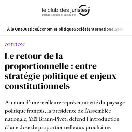
Aller
au
contenu
À la Une
Justice
Économie
Politique
Société
International
Sport
Cul
OPINION
Le retour de la
proportionnelle : entre
stratégie politique et enjeux
constitutionnels
Au nom d’une meilleure représentativité du paysage
politique français, la présidente de l’Assemblée
nationale, Yaël Braun-Pivet, défend l’introduction
d’une dose de proportionnelle aux prochaines