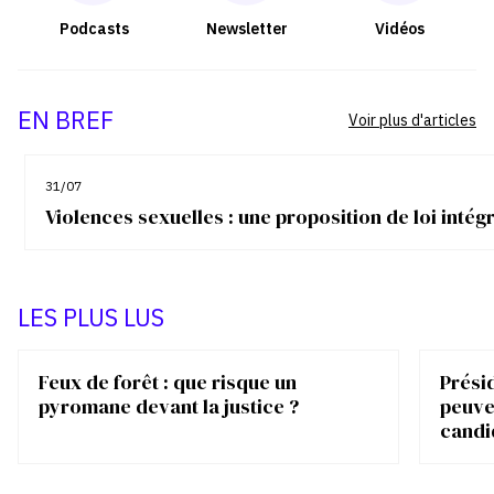
Podcasts
Newsletter
Vidéos
EN BREF
Voir plus d'articles
31/07
Violences sexuelles : une proposition de loi inté
LES PLUS LUS
Feux de forêt : que risque un
Présid
pyromane devant la justice ?
peuve
candi