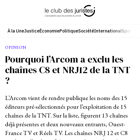
Aller
au
contenu
À la Une
Justice
Économie
Politique
Société
International
Sport
Cul
OPINION
Pourquoi l’Arcom a exclu les
chaînes C8 et NRJ12 de la TNT
?
L’Arcom vient de rendre publique les noms des 15
éditeurs pré-sélectionnés pour l’exploitation de 15
chaînes de la TNT. Sur la liste, figurent 13 chaînes
déjà présentes et deux nouveaux entrants, Ouest-
France TV et Réels TV. Les chaînes NRJ 12 et C8