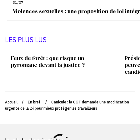
31/07
Violences sexuelles : une proposition de loi inté
LES PLUS LUS
Feux de forêt : que risque un
Présid
pyromane devant la justice ?
peuve
candi
Accueil
/
En bref
/
Canicule : la CGT demande une modification
urgente de la loi pour mieux protéger les travailleurs