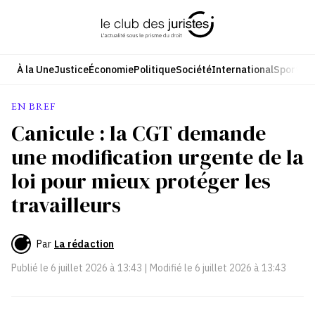
Aller
au
contenu
À la Une
Justice
Économie
Politique
Société
International
Sport
Cul
EN BREF
Canicule : la CGT demande
une modification urgente de la
loi pour mieux protéger les
travailleurs
Par
La rédaction
Publié le
6 juillet 2026 à 13:43
| Modifié le
6 juillet 2026 à 13:43