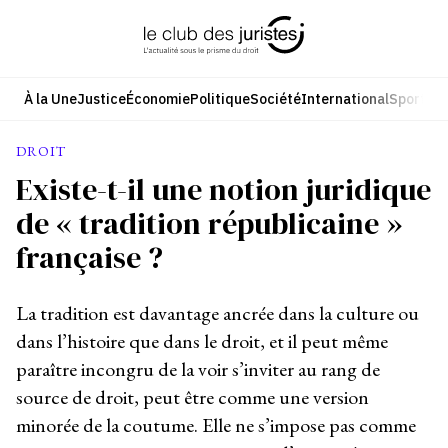
Aller
au
contenu
À la Une
Justice
Économie
Politique
Société
International
Sport
Cul
DROIT
Existe-t-il une notion juridique
de « tradition républicaine »
française ?
La tradition est davantage ancrée dans la culture ou
dans l’histoire que dans le droit, et il peut même
paraître incongru de la voir s’inviter au rang de
source de droit, peut être comme une version
minorée de la coutume. Elle ne s’impose pas comme