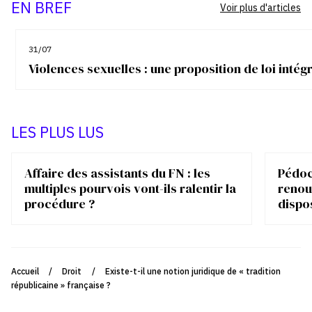
EN BREF
Voir plus d'articles
31/07
Violences sexuelles : une proposition de loi inté
LES PLUS LUS
Affaire des assistants du FN : les
Pédocr
multiples pourvois vont-ils ralentir la
renou
procédure ?
dispo
Accueil
/
Droit
/
Existe-t-il une notion juridique de « tradition
républicaine » française ?