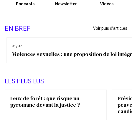
Podcasts
Newsletter
Vidéos
EN BREF
Voir plus d'articles
31/07
Violences sexuelles : une proposition de loi inté
LES PLUS LUS
Feux de forêt : que risque un
Présid
pyromane devant la justice ?
peuve
candi