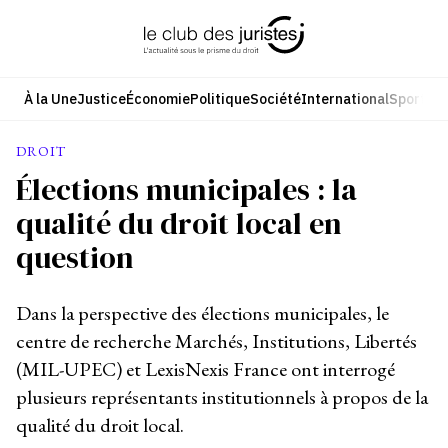
Aller
au
contenu
À la Une
Justice
Économie
Politique
Société
International
Sport
Cul
DROIT
Élections municipales : la
qualité du droit local en
question
Dans la perspective des élections municipales, le
centre de recherche Marchés, Institutions, Libertés
(MIL-UPEC) et LexisNexis France ont interrogé
plusieurs représentants institutionnels à propos de la
qualité du droit local.