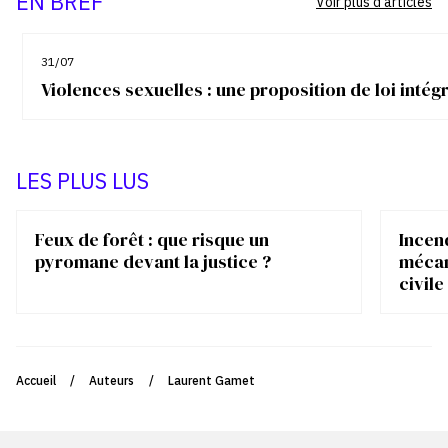
EN BREF
Voir plus d'articles
31/07
Violences sexuelles : une proposition de loi inté
LES PLUS LUS
Feux de forêt : que risque un
Incen
pyromane devant la justice ?
mécan
civile
Accueil
/
Auteurs
/
Laurent Gamet