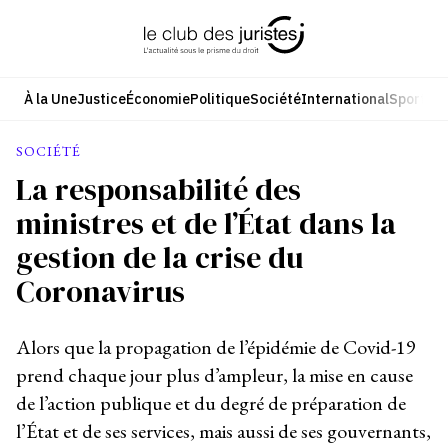
Aller
au
contenu
À la Une
Justice
Économie
Politique
Société
International
Sport
Cul
SOCIÉTÉ
La responsabilité des
ministres et de l’État dans la
gestion de la crise du
Coronavirus
Alors que la propagation de l’épidémie de Covid-19
prend chaque jour plus d’ampleur, la mise en cause
de l’action publique et du degré de préparation de
l’État et de ses services, mais aussi de ses gouvernants,