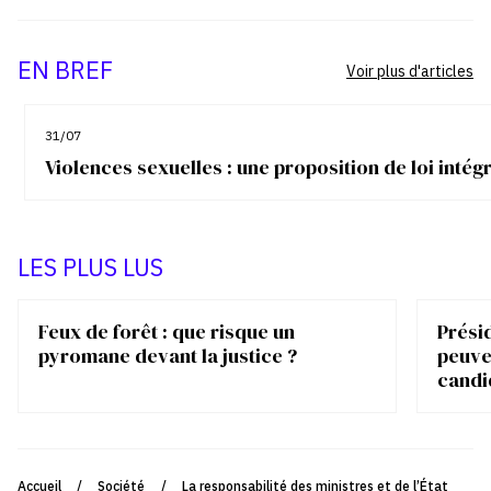
EN BREF
Voir plus d'articles
31/07
Violences sexuelles : une proposition de loi inté
LES PLUS LUS
Feux de forêt : que risque un
Présid
pyromane devant la justice ?
peuve
candi
Accueil
/
Société
/
La responsabilité des ministres et de l’État