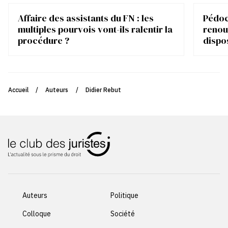
Affaire des assistants du FN : les
Pédocr
multiples pourvois vont-ils ralentir la
renou
procédure ?
dispo
Accueil
/
Auteurs
/
Didier Rebut
Auteurs
Politique
Colloque
Société