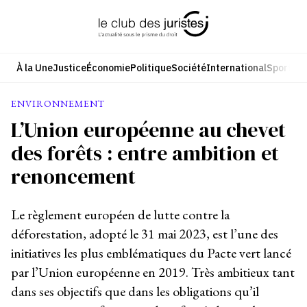
Aller
au
contenu
À la Une
Justice
Économie
Politique
Société
International
Sport
Cul
ENVIRONNEMENT
L’Union européenne au chevet
des forêts : entre ambition et
renoncement
Le règlement européen de lutte contre la
déforestation, adopté le 31 mai 2023, est l’une des
initiatives les plus emblématiques du Pacte vert lancé
par l’Union européenne en 2019. Très ambitieux tant
dans ses objectifs que dans les obligations qu’il