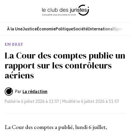
Aller
au
contenu
À la Une
Justice
Économie
Politique
Société
International
Sport
Cul
EN BREF
La Cour des comptes publie un
rapport sur les contrôleurs
aériens
Par
La rédaction
Publié le
6 juillet 2026 à 11:57
| Modifié le
6 juillet 2026 à 11:57
La Cour des comptes a publié, lundi 6 juillet,