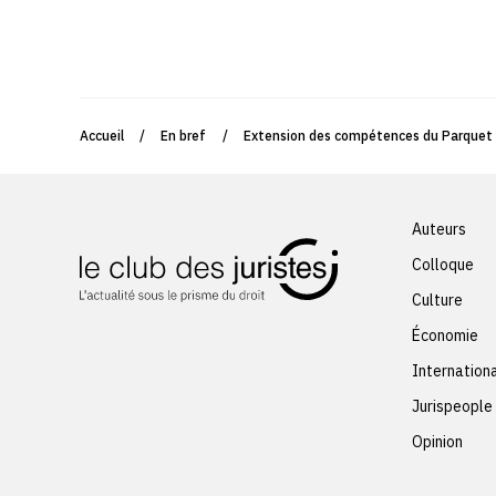
Accueil
/
En bref
/
Extension des compétences du Parquet eu
Auteurs
Colloque
Culture
Économie
Internation
Jurispeople
Opinion