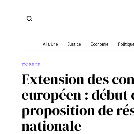
Aller
au
contenu
À la Une
Justice
Économie
Politiqu
EN BREF
Extension des co
européen : début 
proposition de ré
nationale