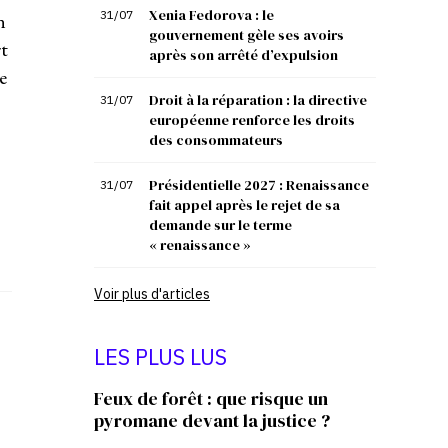
Xenia Fedorova : le
31/07
n
gouvernement gèle ses avoirs
t
après son arrêté d’expulsion
e
Droit à la réparation : la directive
31/07
européenne renforce les droits
des consommateurs
Présidentielle 2027 : Renaissance
31/07
fait appel après le rejet de sa
demande sur le terme
« renaissance »
Voir plus d'articles
LES PLUS LUS
Feux de forêt : que risque un
pyromane devant la justice ?