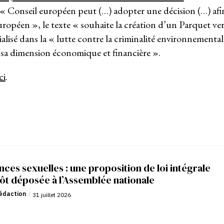
 « Conseil européen peut (…) adopter une décision (…) afi
uropéen », le texte « souhaite la création d’un Parquet ver
ialisé dans la « lutte contre la criminalité environnemental
s sa dimension économique et financière ».
ci
.
nces sexuelles : une proposition de loi intégrale
ôt déposée à l’Assemblée nationale
édaction
|
31 juillet 2026