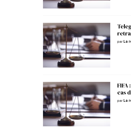
Tele
retra
par
La r
FIFA 
cas d
par
La r