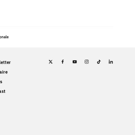
onale
etter
aire
s
ast