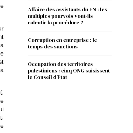
re
Affaire des assistants du FN : les
multiples pourvois vont-ils
ralentir la procédure ?
ur
nt
Corruption en entreprise : le
la
temps des sanctions
le
st
Occupation des territoires
la
palestiniens : cinq ONG saisissent
le Conseil d’Etat
où
de
ui
au
re