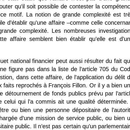
ter qu’il soit possible de contester la compéten
 ce motif. La notion de grande complexité est tr
cile d’établir qu’une affaire –comme celle concerna
 grande complexité. Les nombreuses investigatio
te affaire semblent bien établir qu’elle est d’u
 national financier peut aussi résulter du fait qu’
 ne figure pas dans la liste de l’article 705 du Co
ion, dans cette affaire, de l’application du délit 
faits reprochés à François Fillon. Or il y a bien u
 de détournement de fonds publics prévu par l’artic
 celui qui l’a commis ait une qualité déterminée. 
 être ou bien une personne dépositaire de l’autori
hargée d’une mission de service public, ou bien 
aire public. Il n’est pas certain qu’un parlementai