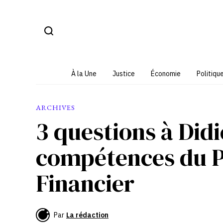
Aller
au
contenu
À la Une
Justice
Économie
Politiqu
ARCHIVES
3 questions à Didi
compétences du P
Financier
Par
La rédaction