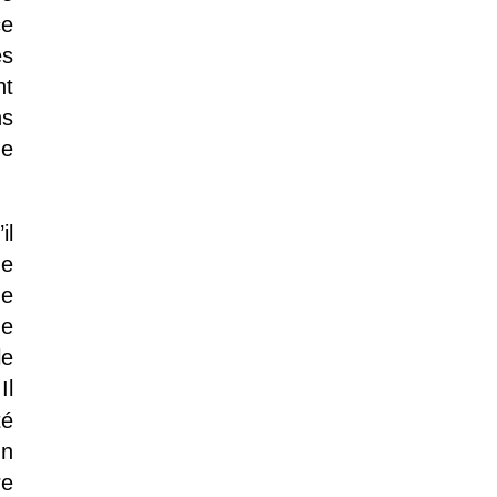
ce
ès
nt
ns
ne
il
de
de
ne
le
Il
té
un
re