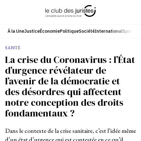
Aller
au
contenu
À la Une
Justice
Économie
Politique
Société
International
Sport
Cul
SANTÉ
La crise du Coronavirus : l’État
d’urgence révélateur de
l’avenir de la démocratie et
des désordres qui affectent
notre conception des droits
fondamentaux ?
Dans le contexte de la crise sanitaire, c’est l’idée même
d’un état d’urgence qui est contestée en ce qu’il