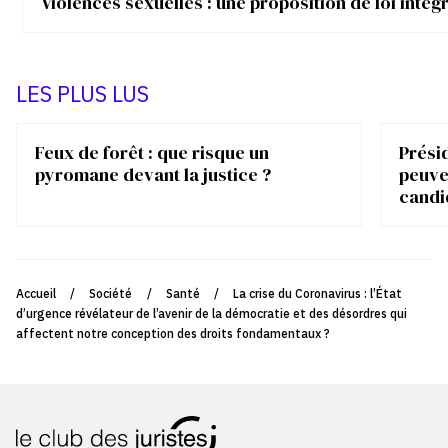
Violences sexuelles : une proposition de loi inté
LES PLUS LUS
Feux de forêt : que risque un
Présid
pyromane devant la justice ?
peuve
candi
Accueil
/
Société
/
Santé
/
La crise du Coronavirus : l’État
d’urgence révélateur de l’avenir de la démocratie et des désordres qui
affectent notre conception des droits fondamentaux ?