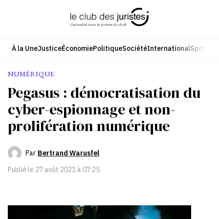
Aller
au
contenu
À la Une
Justice
Économie
Politique
Société
International
Sport
Cul
NUMÉRIQUE
Pegasus : démocratisation du
cyber-espionnage et non-
prolifération numérique
Par
Bertrand Warusfel
Publié le
27 août 2021 à 07:25