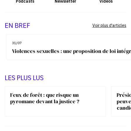
Podcasts
Newsletter
Vidéos
EN BREF
Voir plus d'articles
31/07
Violences sexuelles : une proposition de loi inté
LES PLUS LUS
Feux de forêt : que risque un
Présid
pyromane devant la justice ?
peuve
candi