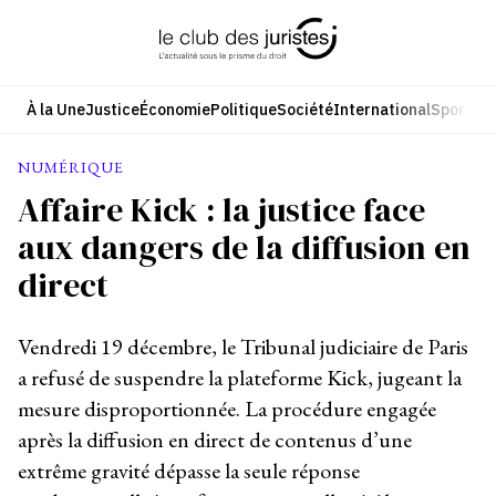
Aller
au
contenu
À la Une
Justice
Économie
Politique
Société
International
Sport
Cul
NUMÉRIQUE
Affaire Kick : la justice face
aux dangers de la diffusion en
direct
Vendredi 19 décembre, le Tribunal judiciaire de Paris
a refusé de suspendre la plateforme Kick, jugeant la
mesure disproportionnée. La procédure engagée
après la diffusion en direct de contenus d’une
extrême gravité dépasse la seule réponse