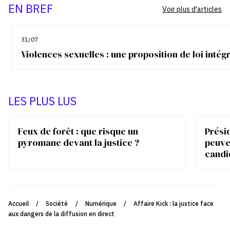
EN BREF
Voir plus d'articles
31/07
Violences sexuelles : une proposition de loi inté
LES PLUS LUS
Feux de forêt : que risque un
Présid
pyromane devant la justice ?
peuve
candi
Accueil
/
Société
/
Numérique
/
Affaire Kick : la justice face
aux dangers de la diffusion en direct