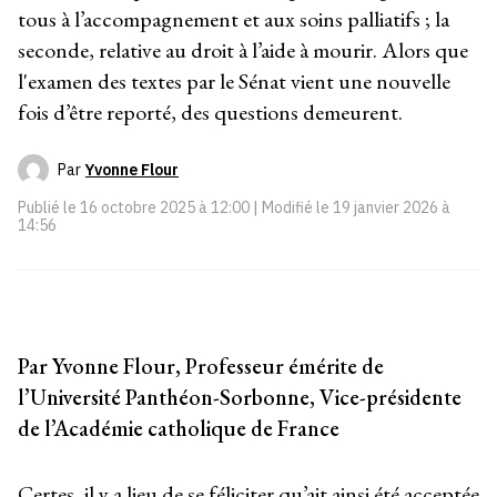
tous à l’accompagnement et aux soins palliatifs ; la
seconde, relative au droit à l’aide à mourir. Alors que
l'examen des textes par le Sénat vient une nouvelle
fois d’être reporté, des questions demeurent.
Par
Yvonne Flour
Publié le
16 octobre 2025 à 12:00
| Modifié le
19 janvier 2026 à
14:56
Par Yvonne Flour, Professeur émérite de
l’Université Panthéon-Sorbonne, Vice-présidente
de l’Académie catholique de France
Certes, il y a lieu de se féliciter qu’ait ainsi été acceptée