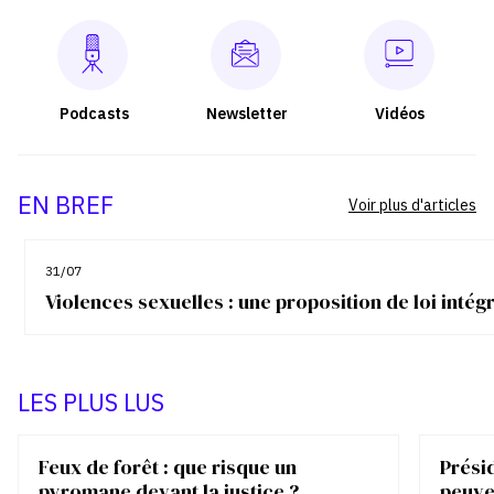
Podcasts
Newsletter
Vidéos
EN BREF
Voir plus d'articles
31/07
Violences sexuelles : une proposition de loi inté
LES PLUS LUS
Feux de forêt : que risque un
Présid
pyromane devant la justice ?
peuve