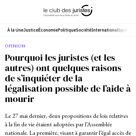
Aller
au
contenu
À la Une
Justice
Économie
Politique
Société
International
Sport
Cul
OPINION
Pourquoi les juristes (et les
autres) ont quelques raisons
de s’inquiéter de la
légalisation possible de l’aide à
mourir
Le 27 mai dernier, deux propositions de lois relatives
à la fin de vie étaient adoptées par l’Assemblée
nationale. La première, visant à garantir l’égal accès de