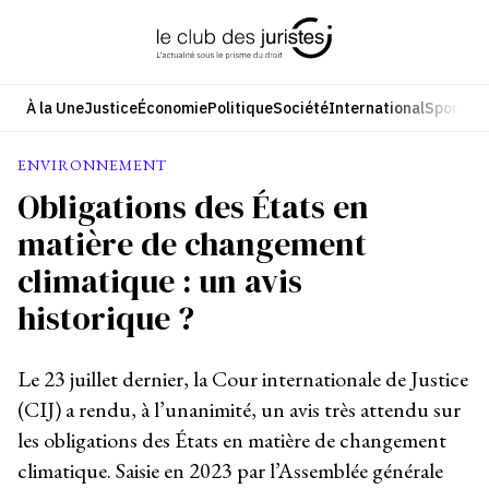
Aller
au
contenu
À la Une
Justice
Économie
Politique
Société
International
Sport
Cul
ENVIRONNEMENT
Obligations des États en
matière de changement
climatique : un avis
historique ?
Le 23 juillet dernier, la Cour internationale de Justice
(CIJ) a rendu, à l’unanimité, un avis très attendu sur
les obligations des États en matière de changement
climatique. Saisie en 2023 par l’Assemblée générale