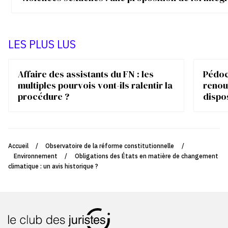
LES PLUS LUS
Affaire des assistants du FN : les
Pédocr
multiples pourvois vont-ils ralentir la
renou
procédure ?
dispo
Accueil
/
Observatoire de la réforme constitutionnelle
/
Environnement
/
Obligations des États en matière de changement
climatique : un avis historique ?