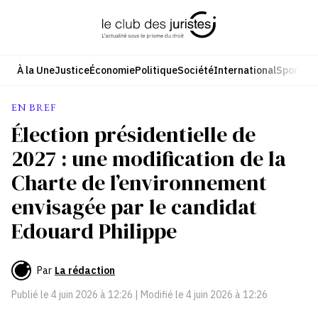
Aller
au
contenu
À la Une
Justice
Économie
Politique
Société
International
Sport
Cul
EN BREF
Élection présidentielle de
2027 : une modification de la
Charte de l’environnement
envisagée par le candidat
Edouard Philippe
Par
La rédaction
Publié le
4 juin 2026 à 12:26
| Modifié le
4 juin 2026 à 12:26