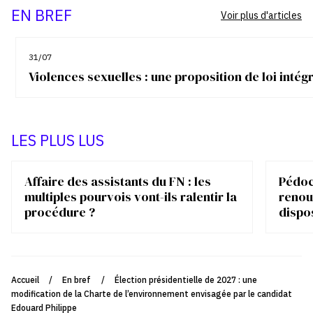
EN BREF
Voir plus d'articles
31/07
Violences sexuelles : une proposition de loi inté
LES PLUS LUS
Affaire des assistants du FN : les
Pédocr
multiples pourvois vont-ils ralentir la
renou
procédure ?
dispo
Accueil
/
En bref
/
Élection présidentielle de 2027 : une
modification de la Charte de l’environnement envisagée par le candidat
Edouard Philippe