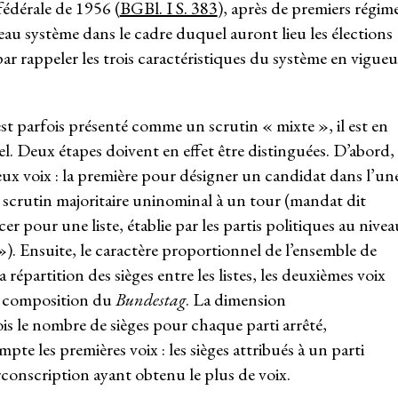
 fédérale de 1956 (
BGBl. I S. 383
), après de premiers régim
au système dans le cadre duquel auront lieu les élections
ar rappeler les trois caractéristiques du système en vigueu
est parfois présenté comme un scrutin « mixte », il est en
. Deux étapes doivent en effet être distinguées. D’abord,
ux voix : la première pour désigner un candidat dans l’un
u scrutin majoritaire uninominal à un tour (mandat dit
r pour une liste, établie par les partis politiques au nivea
»). Ensuite, le caractère proportionnel de l’ensemble de
a répartition des sièges entre les listes, les deuxièmes voix
a composition du
Bundestag
. La dimension
ois le nombre de sièges pour chaque parti arrêté,
te les premières voix : les sièges attribués à un parti
conscription ayant obtenu le plus de voix.