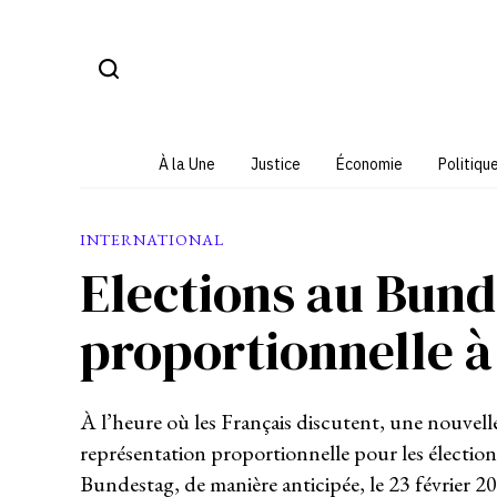
Aller
au
contenu
À la Une
Justice
Économie
Politiqu
INTERNATIONAL
Elections au Bunde
proportionnelle à
À l’heure où les Français discutent, une nouvell
représentation proportionnelle pour les élections 
Bundestag, de manière anticipée, le 23 février 