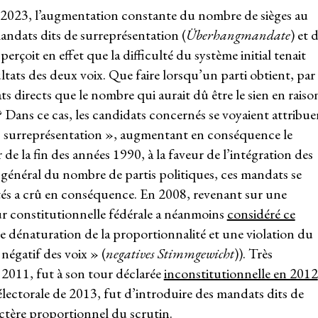
e 2023, l’augmentation constante du nombre de sièges au
andats dits de surreprésentation (
Überhangmandate
) et 
erçoit en effet que la difficulté du système initial tenait
ultats des deux voix. Que faire lorsqu’un parti obtient, par
ts directs que le nombre qui aurait dû être le sien en raiso
 Dans ce cas, les candidats concernés se voyaient attribue
 surreprésentation », augmentant en conséquence le
r de la fin des années 1990, à la faveur de l’intégration des
 général du nombre de partis politiques, ces mandats se
tés a crû en conséquence. En 2008, revenant sur une
ur constitutionnelle fédérale a néanmoins
considéré ce
e dénaturation de la proportionnalité et une violation du
 négatif des voix » (
negatives Stimmgewicht
)). Très
n 2011, fut à son tour déclarée
inconstitutionnelle en 2012
 électorale de 2013, fut d’introduire des mandats dits de
ctère proportionnel du scrutin.