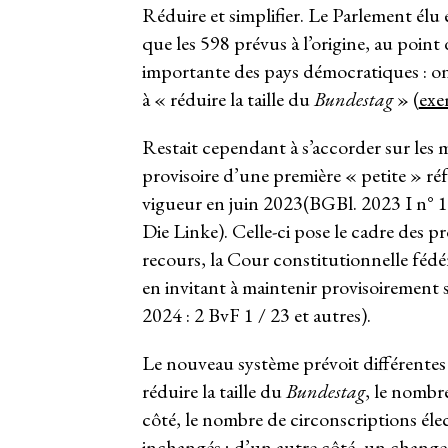
Réduire et simplifier. Le Parlement él
que les 598 prévus à l’origine, au point
importante des pays démocratiques : on
à « réduire la taille du
Bundestag
» (
exe
Restait cependant à s’accorder sur les m
provisoire d’une première « petite » r
vigueur en juin 2023(BGBl. 2023 I n° 
Die Linke). Celle-ci pose le cadre des p
recours, la Cour constitutionnelle fédé
en invitant à maintenir provisoirement s
2024 : 2 BvF 1 / 23 et autres).
Le nouveau système prévoit différentes 
réduire la taille du
Bundestag
, le nombre
côté, le nombre de circonscriptions éle
inchangés ; d’un autre côté, un change