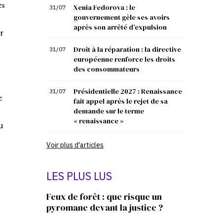
es
Xenia Fedorova : le
31/07
gouvernement gèle ses avoirs
après son arrêté d’expulsion
r
Droit à la réparation : la directive
31/07
européenne renforce les droits
des consommateurs
Présidentielle 2027 : Renaissance
31/07
e
fait appel après le rejet de sa
demande sur le terme
« renaissance »
u
Voir plus d'articles
LES PLUS LUS
Feux de forêt : que risque un
pyromane devant la justice ?