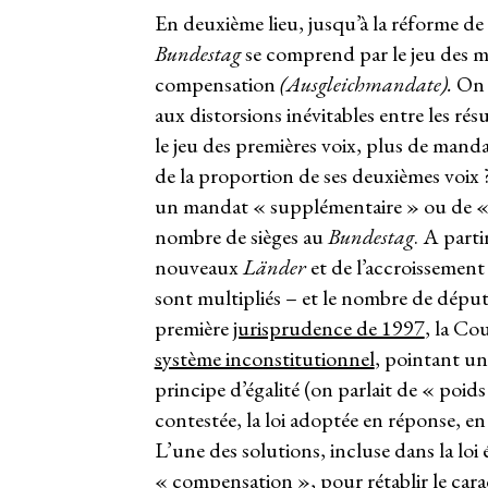
En deuxième lieu, jusqu’à la réforme d
Bundestag
se comprend par le jeu des m
compensation
(Ausgleichmandate)
.
On p
aux distorsions inévitables entre les rés
le jeu des premières voix, plus de manda
de la proportion de ses deuxièmes voix ?
un mandat « supplémentaire » ou de «
nombre de sièges au
Bundestag
. A parti
nouveaux
Länder
et de l’accroissement
sont multipliés – et le nombre de dépu
première
jurisprudence de 1997
, la Co
système inconstitutionnel
, pointant un
principe d’égalité (on parlait de « poids
contestée, la loi adoptée en réponse, e
L’une des solutions, incluse dans la loi
« compensation », pour rétablir le cara