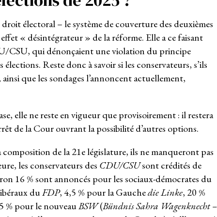
élections de 2025 ?
droit électoral – le système de couverture des deuxièmes
effet « désintégrateur » de la réforme. Elle a ce faisant
U/CSU, qui dénonçaient une violation du principe
élections. Reste donc à savoir si les conservateurs, s’ils
, ainsi que les sondages l’annoncent actuellement,
.
se, elle ne reste en vigueur que provisoirement : il restera
l’arrêt de la Cour ouvrant la possibilité d’autres options.
a composition de la 21
e
législature, ils ne manqueront pas
eure, les conservateurs des
CDU/CSU
sont crédités de
iron 16 % sont annoncés pour les sociaux-démocrates du
 libéraux du
FDP
, 4,5 % pour la Gauche
die Linke
, 20 %
 5 % pour le nouveau
BSW
(
Bündnis Sahra Wagenknecht –