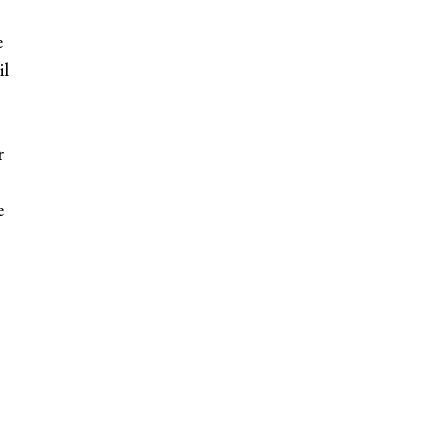
e
il
r
e