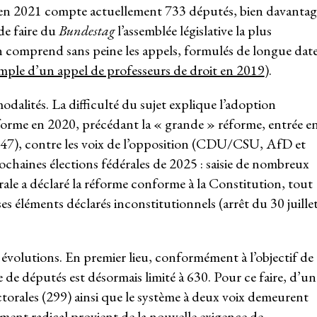
u en 2021 compte actuellement 733 députés, bien davantag
 de faire du
Bundestag
l’assemblée législative la plus
 comprend sans peine les appels, formulés de longue date
mple d’un appel de professeurs de droit en 2019
).
odalités. La difficulté du sujet explique l’adoption
éforme en 2020, précédant la « grande » réforme, entrée e
147), contre les voix de l’opposition (CDU/CSU, AfD et
rochaines élections fédérales de 2025 : saisie de nombreux
rale a déclaré la réforme conforme à la Constitution, tout
es éléments déclarés inconstitutionnels (arrêt du 30 juille
évolutions. En premier lieu, conformément à l’objectif de
 de députés est désormais limité à 630. Pour ce faire, d’un
ctorales (299) ainsi que le système à deux voix demeurent
ment radical provient de la nouvelle exigence de