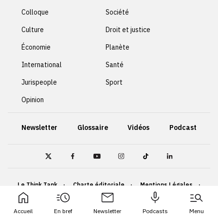
Colloque
Société
Culture
Droit et justice
Économie
Planète
International
Santé
Jurispeople
Sport
Opinion
Newsletter
Glossaire
Vidéos
Podcast
Le Think Tank
Charte éditoriale
Mentions Légales
Politique de confidentialité
Cookies
Accueil
En bref
Newsletter
Podcasts
Menu
Accessibilité : non conforme
Plan du site