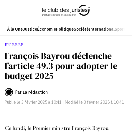
Aller
au
contenu
À la Une
Justice
Économie
Politique
Société
International
Sport
Cul
EN BREF
François Bayrou déclenche
l’article 49.3 pour adopter le
budget 2025
Par
La rédaction
Publié le
3 février 2025 à 10:41
| Modifié le
3 février 2025 à 10:41
Ce lundi, le Premier ministre François Bayrou