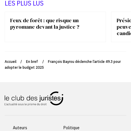
LES PLUS LUS
Feux de forêt : que risque un
Présid
pyromane devant la justice ?
peuve
candi
Accueil
/
En bref
/
François Bayrou déclenche l’article 49.3 pour
adopter le budget 2025
Auteurs
Politique