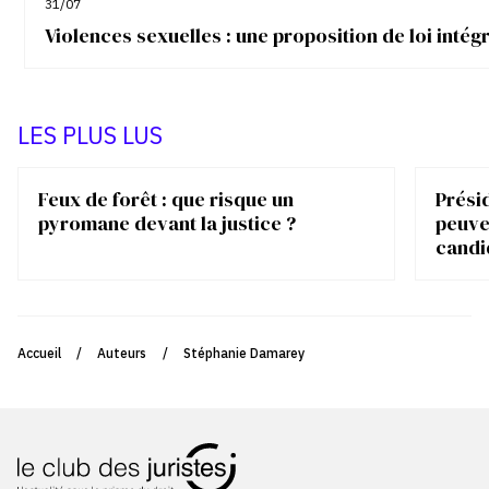
31/07
Violences sexuelles : une proposition de loi inté
LES PLUS LUS
Feux de forêt : que risque un
Présid
pyromane devant la justice ?
peuve
candi
Accueil
/
Auteurs
/
Stéphanie Damarey