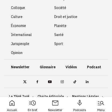
Colloque
Société
Culture
Droit et justice
Économie
Planète
International
Santé
Jurispeople
Sport
Opinion
Newsletter
Glossaire
Vidéos
Podcast
Le Think Tank
Charte éditoriale
Mentions Légales
Politique de confidentialité
Cookies
Accueil
En bref
Newsletter
Podcasts
Menu
Accessibilité : non conforme
Plan du site