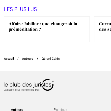
LES PLUS LUS
Affaire Jubillar : que changerait la
Corrup
préméditation ?
des s
Accueil
/
Auteurs
/
Gérard Cahin
Auteurs
Politique