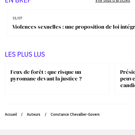
Voir plus d'articles
31/07
Violences sexuelles : une proposition de loi inté
LES PLUS LUS
Feux de forêt : que risque un
Présid
pyromane devant la justice ?
peuve
candi
Accueil
/
Auteurs
/
Constance Chevallier-Govers