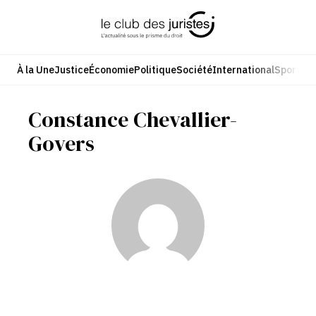
Aller
au
contenu
À la Une
Justice
Économie
Politique
Société
International
Sport
Cul
Constance Chevallier-
Govers