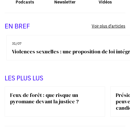
Podcasts
Newsletter
Vidéos
EN BREF
Voir plus d'articles
31/07
Violences sexuelles : une proposition de loi inté
LES PLUS LUS
Feux de forêt : que risque un
Présid
pyromane devant la justice ?
peuve
candi