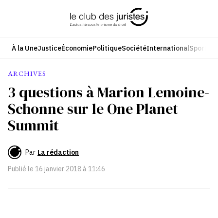
Aller
au
contenu
À la Une
Justice
Économie
Politique
Société
International
Sport
Cul
ARCHIVES
3 questions à Marion Lemoine-
Schonne sur le One Planet
Summit
Par
La rédaction
Publié le
16 janvier 2018 à 11:46