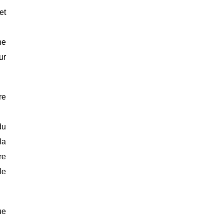
et
ne
ur
re
du
la
re
le
ue