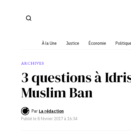
Aller
au
contenu
À la Une
Justice
Économie
Politiqu
ARCHIVES
3 questions à Idris
Muslim Ban
Par
La rédaction
Publié le
8 février 2017 à 16:34