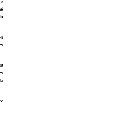
re
mé
la
en
es
st
ès
de
re