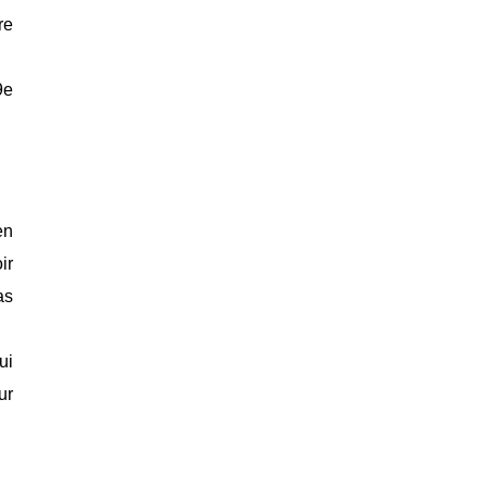
re
9e
en
ir
as
ui
ur