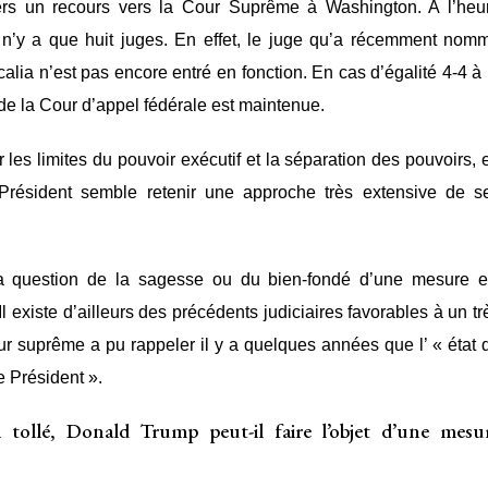
avers un recours vers la Cour Suprême à Washington. A l’heu
r il n’y a que huit juges. En effet, le juge qu’a récemment nom
ia n’est pas encore entré en fonction. En cas d’égalité 4-4 à 
de la Cour d’appel fédérale est maintenue.
r les limites du pouvoir exécutif et la séparation des pouvoirs, 
Président semble retenir une approche très extensive de s
 la question de la sagesse ou du bien-fondé d’une mesure e
 Il existe d’ailleurs des précédents judiciaires favorables à un tr
ur suprême a pu rappeler il y a quelques années que l’ « état 
e Président ».
 tollé, Donald Trump peut-il faire l’objet d’une mesu