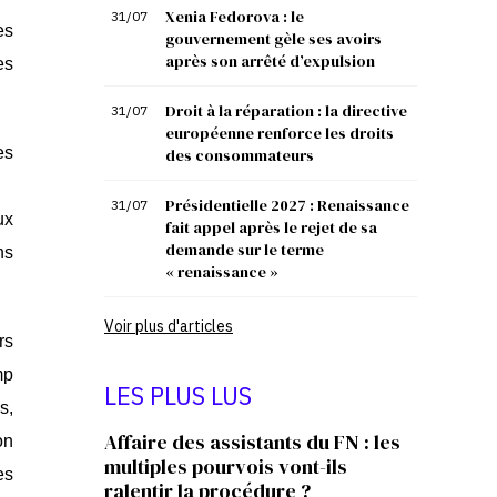
Xenia Fedorova : le
31/07
es
gouvernement gèle ses avoirs
après son arrêté d’expulsion
es
Droit à la réparation : la directive
31/07
européenne renforce les droits
es
des consommateurs
Présidentielle 2027 : Renaissance
31/07
ux
fait appel après le rejet de sa
demande sur le terme
ns
« renaissance »
Voir plus d'articles
rs
mp
LES PLUS LUS
s,
Affaire des assistants du FN : les
on
multiples pourvois vont-ils
es
ralentir la procédure ?