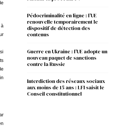
de
Pédocriminalité en ligne : l’UE
renouvelle temporairement le
 à
dispositif de détection des
contenus
ur
Guerre en Ukraine : l’UE adopte un
si
nouveau paquet de sanctions
ts
contre la Russie
de
in
Interdiction des réseaux sociaux
aux moins de 15 ans : LFI saisit le
Conseil constitutionnel
ar
en