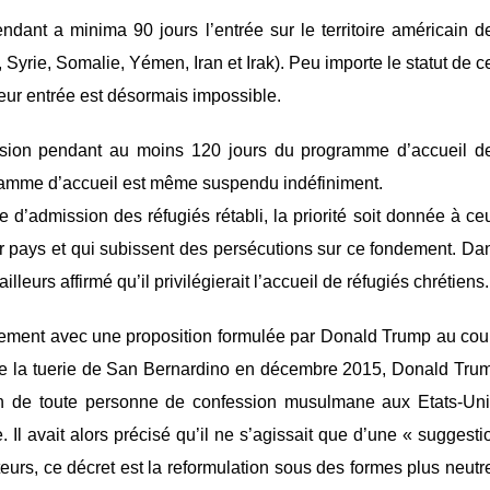
endant a minima 90 jours l’entrée sur le territoire américain d
 Syrie, Somalie, Yémen, Iran et Irak). Peu importe le statut de c
 leur entrée est désormais impossible.
sion pendant au moins 120 jours du programme d’accueil d
ogramme d’accueil est même suspendu indéfiniment.
e d’admission des réfugiés rétabli, la priorité soit donnée à ce
eur pays et qui subissent des persécutions sur ce fondement. Da
lleurs affirmé qu’il privilégierait l’accueil de réfugiés chrétiens.
ochement avec une proposition formulée par Donald Trump au cou
 de la tuerie de San Bernardino en décembre 2015, Donald Tru
tion de toute personne de confession musulmane aux Etats-Uni
 Il avait alors précisé qu’il ne s’agissait que d’une « suggesti
eurs, ce décret est la reformulation sous des formes plus neutr