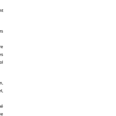
nt
rs
re
es
ol
n,
t,
mé
ée